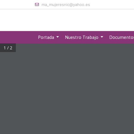
Skip to main content
ma_mujeresnic@yahoo.es
Portada
Nuestro Trabajo
Documento
1 / 2