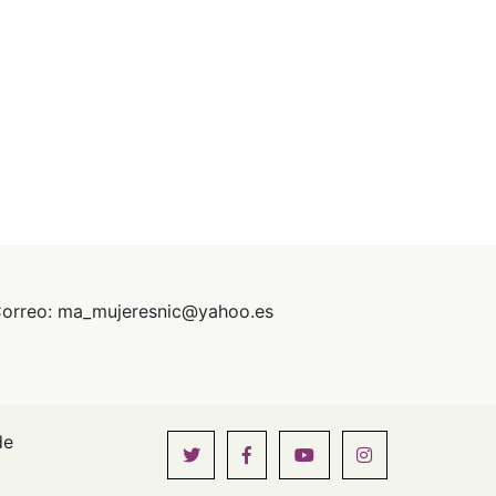
orreo: ma_mujeresnic@yahoo.es
de