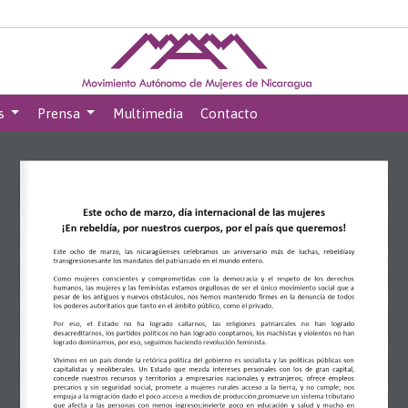
s
Prensa
Multimedia
Contacto
Este ocho de marzo, día internacional de las mujeres
¡En rebeldía, 
por nuestros cuerpos, 
por el país que queremos!
Este  ocho  de  marzo
,
las  nicaragüenses  celebramos  un  aniversario  más  de  lucha
s
,  rebeldías
y 
transgresionesa
nte los mandatos de
l patriarcado
en
el mundo entero.
Como  mujeres  conscientes  y  comprometidas  con  la  democracia  y  el  respeto  de  los  derechos 
humanos,  las  mujeres  y  las  feministas  estamos orgullosas  de  ser el  único  movimiento  social  que a 
pesar  de  los  antiguos  y  nuevos  obstáculos,  nos  hemos
mantenido  firmes  en  la  denuncia  de  todos 
los poderes autoritarios que 
tanto en el ámbito público, como el privado
.
Por   eso,   el
Estado   no   ha   logrado   callarnos,
las   religiones   patriarcales   no   han   logrado
d
esacreditarnos, los partidos políticos no han logr
ado cooptarnos, los machistas y violen
tos no han 
logrado dominarnos, 
por eso, seguimos haciendo revolución
feminista
.  
Vivimos  en  un  país  donde  la  retórica  política  del  gobierno  es  socialista  y  las  políticas  públicas  son 
capitalistas  y  neoliberales.  Un 
E
stado  que  mezcla  intereses  personales  con  los  de  gran  capital, 
concede  nuestros  recursos  y  territorios  a  empresarios  nacionales  y  extranjeros;  ofrece  empleos 
precarios
y  sin  seguridad  social
,  promete  a  mujeres  rurales  acceso  a  la  tierra, 
y 
no  cumpl
e
; 
nos 
e
mpuja a la migración dado el poco acceso a medios de producción
;
promueve un sistema tributario 
que 
afecta  a  las  personas  con  menos  ingresos;invierte  poco  en  educación  y  salud  y  mucho  en 