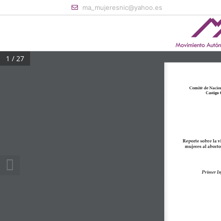
Skip to main content
ma_mujeresnic@yahoo.es
1 / 27
Comité de Nacio
Castigo 
Reporte sobre la v
mujeres al aborto
Primer I