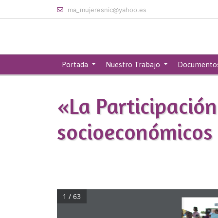
Skip to main content
ma_mujeresnic@yahoo.es
Portada
Nuestro Trabajo
Documento
«La Participación
socioeconómicos e
1 / 63