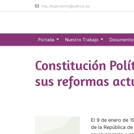
Skip to main content
ma_mujeresnic@yahoo.es
Portada
Nuestro Trabajo
Documento
Constitución Polí
sus reformas act
El 9 de enero de 19
de la República de