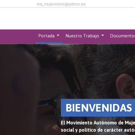
Skip to main content
ma_mujeresnic@yahoo.es
Portada
Nuestro Trabajo
Documento
BIENVENIDAS 
El Movimiento Autónomo de Muje
social y político de carácter aut